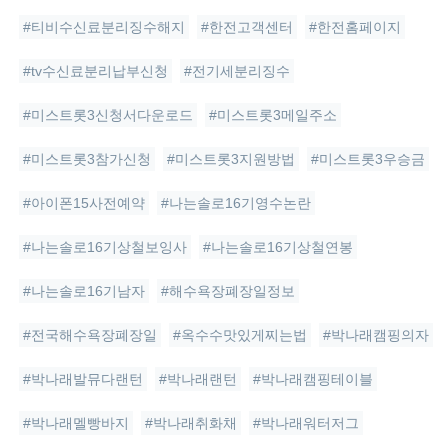
#티비수신료분리징수해지
#한전고객센터
#한전홈페이지
#tv수신료분리납부신청
#전기세분리징수
#미스트롯3신청서다운로드
#미스트롯3메일주소
#미스트롯3참가신청
#미스트롯3지원방법
#미스트롯3우승금
#아이폰15사전예약
#나는솔로16기영수논란
#나는솔로16기상철보잉사
#나는솔로16기상철연봉
#나는솔로16기남자
#해수욕장폐장일정보
#전국해수욕장폐장일
#옥수수맛있게찌는법
#박나래캠핑의자
#박나래발뮤다랜턴
#박나래랜턴
#박나래캠핑테이블
#박나래멜빵바지
#박나래취화채
#박나래워터저그