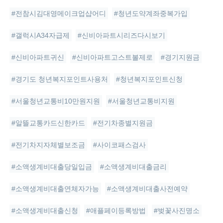
#전참시김대영메이크업샵어디
#청년도약계좌중복가입
#갤럭시A34자급제
#신비아파트시리즈다시보기
#신비아파트귀신
#신비아파트고스트볼제로
#경기지원금
#경기도 청년복지포인트사용처
#청년복지포인트신청
#서울청년교통비10만원지원
#서울청년교통비지원
#알뜰교통카드신한카드
#전기차종별지원금
#전기차지자체별보조금
#사이코패스검사
#소액생계비대출당일입금
#소액생계비대출금리
#소액생계비대출연체자가능
#소액생계비대출사전예약
#소액생계비대출신청
#애플페이등록방법
#벚꽃사진명소