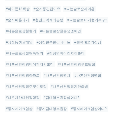
#아이폰15색상
#순자통편집이유
#나는솔로순자이혼
#순자이혼과거
#청년도약계좌은행
#나는솔로13기현커누구?
#나는솔로상철현커
#나는솔로상철동생권혜인
#상철동생권혜인
#상철현숙한강데이트
#현숙예술의전당
#나는솔로상철현숙현커
#천정명비어캔치킨홀더
#나혼산천정명비어캔치킨홀더
#나혼산천정명루프탑집
#나혼산천정명아파트
#나혼산천정명차
#나혼산천정명집
#나혼산천정명주짓수도장
#나혼산천정명기안화방
#나혼자산다천정명집
#김대영부원장샵어디?
#풍자메이크업샵
#풍자김대영부원장
#풍자메이크업샵어디?