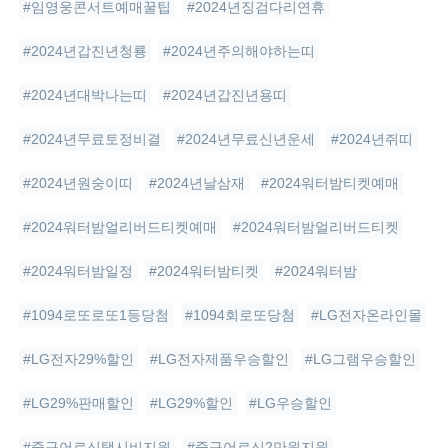
#임영웅콘서트예매꿀팁
#2024년징검다리연휴
#2024년갑진년청룡
#2024년주의해야하는띠
#2024년대박나는띠
#2024년갑진년용띠
#2024년무료토정비결
#2024년무료신년운세
#2024년쥐띠
#2024년원숭이띠
#2024년날삼재
#2024워터밤티켓예매
#2024워터밤얼리버드티켓예매
#2024워터밤얼리버드티켓
#2024워터밤일정
#2024워터밤티켓
#2024워터밤
#1094로또로또1등당첨
#1094회로또당첨
#LG전자온라인몰
#LG전자29%할인
#LG전자제품우승할인
#LG그램우승할인
#LG29%판매할인
#LG29%할인
#LG우승할인
#중구어르신택시비지원
#중구어르신2만원지원