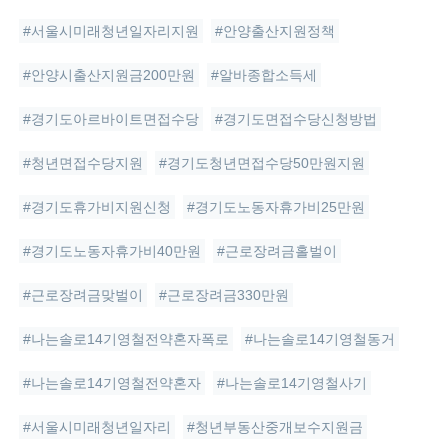
#서울시미래청년일자리지원
#안양출산지원정책
#안양시출산지원금200만원
#알바종합소득세
#경기도아르바이트면접수당
#경기도면접수당신청방법
#청년면접수당지원
#경기도청년면접수당50만원지원
#경기도휴가비지원신청
#경기도노동자휴가비25만원
#경기도노동자휴가비40만원
#근로장려금홀벌이
#근로장려금맞벌이
#근로장려금330만원
#나는솔로14기영철전약혼자폭로
#나는솔로14기영철동거
#나는솔로14기영철전약혼자
#나는솔로14기영철사기
#서울시미래청년일자리
#청년부동산중개보수지원금