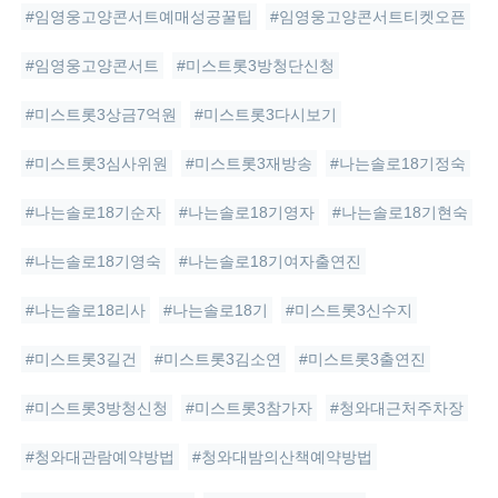
#임영웅고양콘서트예매성공꿀팁
#임영웅고양콘서트티켓오픈
#임영웅고양콘서트
#미스트롯3방청단신청
#미스트롯3상금7억원
#미스트롯3다시보기
#미스트롯3심사위원
#미스트롯3재방송
#나는솔로18기정숙
#나는솔로18기순자
#나는솔로18기영자
#나는솔로18기현숙
#나는솔로18기영숙
#나는솔로18기여자출연진
#나는솔로18리사
#나는솔로18기
#미스트롯3신수지
#미스트롯3길건
#미스트롯3김소연
#미스트롯3출연진
#미스트롯3방청신청
#미스트롯3참가자
#청와대근처주차장
#청와대관람예약방법
#청와대밤의산책예약방법