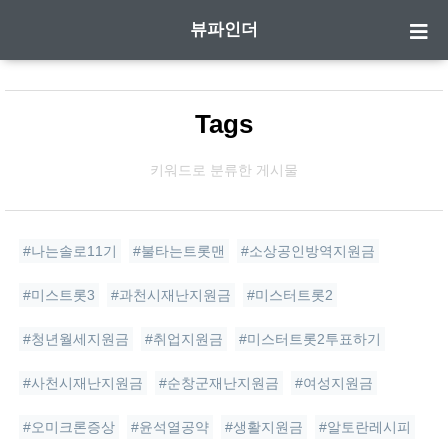
뷰파인더
Tags
키워드로 분류한 게시물
#나는솔로11기
#불타는트롯맨
#소상공인방역지원금
#미스트롯3
#과천시재난지원금
#미스터트롯2
#청년월세지원금
#취업지원금
#미스터트롯2투표하기
#사천시재난지원금
#순창군재난지원금
#여성지원금
#오미크론증상
#윤석열공약
#생활지원금
#알토란레시피