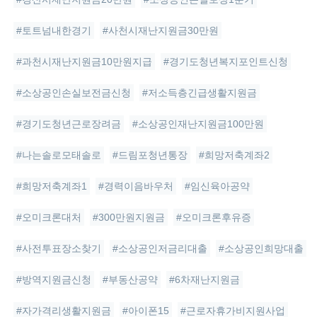
#토트넘내한경기
#사천시재난지원금30만원
#과천시재난지원금10만원지급
#경기도청년복지포인트신청
#소상공인손실보전금신청
#저소득층긴급생활지원금
#경기도청년근로장려금
#소상공인재난지원금100만원
#나는솔로모태솔로
#드림포청년통장
#희망저축계좌2
#희망저축계좌1
#경력이음바우처
#임신육아공약
#오미크론대처
#300만원지원금
#오미크론후유증
#사전투표장소찾기
#소상공인저금리대출
#소상공인희망대출
#방역지원금신청
#부동산공약
#6차재난지원금
#자가격리생활지원금
#아이폰15
#근로자휴가비지원사업