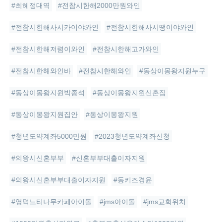
#최혜정대역
#전참시한해2000만원와인
#전참시한해사시카이야와인
#전참시한해사시땡이야와인
#전참시한해저렴이와인
#전참시한해고가와인
#전참시한해와인바
#전참시한해와인
#동상이몽왕지원누구
#동상이몽왕지원박종석
#동상이몽왕지원신혼집
#동상이몽왕지원집안
#동상이몽왕지원
#청년도약계좌5000만원
#2023청년도약계좌신청
#의왕시신혼부부
#신혼부부대출이자지원
#의왕시신혼부부대출이자지원
#동키즈경윤
#영덕느티나무카페아이돌
#jms아이돌
#jms교회위치