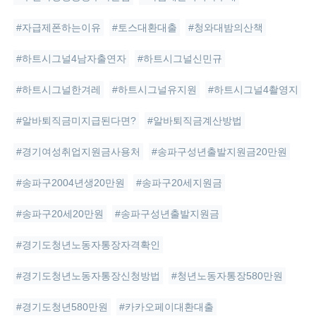
#자급제폰하는이유
#토스대환대출
#청와대밤의산책
#하트시그널4남자출연자
#하트시그널신민규
#하트시그널한겨레
#하트시그널유지원
#하트시그널4촬영지
#알바퇴직금미지급된다면?
#알바퇴직금계산방법
#경기여성취업지원금사용처
#송파구성년출발지원금20만원
#송파구2004년생20만원
#송파구20세지원금
#송파구20세20만원
#송파구성년출발지원금
#경기도청년노동자통장자격확인
#경기도청년노동자통장신청방법
#청년노동자통장580만원
#경기도청년580만원
#카카오페이대환대출