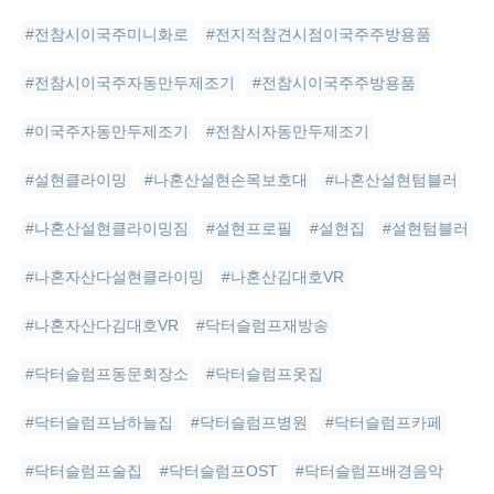
#전참시이국주미니화로
#전지적참견시점이국주주방용품
#전참시이국주자동만두제조기
#전참시이국주주방용품
#이국주자동만두제조기
#전참시자동만두제조기
#설현클라이밍
#나혼산설현손목보호대
#나혼산설현텀블러
#나혼산설현클라이밍짐
#설현프로필
#설현집
#설현텀블러
#나혼자산다설현클라이밍
#나혼산김대호VR
#나혼자산다김대호VR
#닥터슬럼프재방송
#닥터슬럼프동문회장소
#닥터슬럼프옷집
#닥터슬럼프남하늘집
#닥터슬럼프병원
#닥터슬럼프카페
#닥터슬럼프술집
#닥터슬럼프OST
#닥터슬럼프배경음악