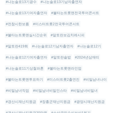
#나는솔로13기광수
#나는솔로13기남자출연자
#나는솔로13기여자출연자
#불타는트롯맨전국투어콘서트
#전참시한보름
#미스터트롯2전국투어콘서트
#불타는트롯맨실시간순위
#알토란보김치레시피
#알토란419회
#나는솔로12기남자출연자
#나는솔로12기
#나는솔로12기여자출연자
#알토란솥밥
#2024년삼재띠
#나는솔로11기상철파혼
#불타는트롯맨라인업
#불타는트롯맨투표하기
#미스터트롯2출연진
#비밀남녀나이
#비밀남녀직업
#비밀남녀비밀인스타
#비밀남녀비밀녀
#경산시재난지원금
#장흥군재난지원금
#광양시재난지원금
#경산시재난지원금20만원
#소상공인손실보상1분기