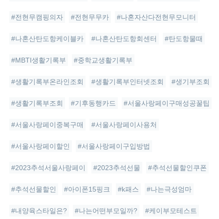
#전현무캠핑의자
#전현무무카
#나혼자산다전현무모니터
#나혼산탄도항케이블카
#나혼산탄도항회센터
#탄도항물때
#MBTI생활기록부
#중학교생활기록부
#생활기록부온라인조회
#생활기록부인터넷조회
#생기부조회
#생활기록부조회
#기후동행카드
#서울사랑페이구매성공꿀팁
#서울사랑페이중복구매
#서울사랑페이사용처
#서울사랑페이할인
#서울사랑페이구입방법
#2023추석서울사랑페이
#2023추석선물
#추석선물할인쿠폰
#추석선물할인
#아이폰15핑크
#k패스
#나는극성엄마
#내양육스타일은?
#나는어떤부모일까?
#케이부모테스트