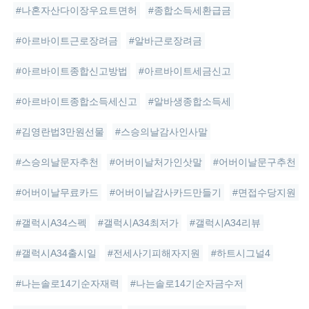
#나혼자산다이장우요트면허
#종합소득세환급금
#아르바이트근로장려금
#알바근로장려금
#아르바이트종합신고방법
#아르바이트세금신고
#아르바이트종합소득세신고
#알바생종합소득세
#김영란법3만원선물
#스승의날감사인사말
#스승의날문자추천
#어버이날처가인삿말
#어버이날문구추천
#어버이날무료카드
#어버이날감사카드만들기
#면접수당지원
#갤럭시A34스펙
#갤럭시A34최저가
#갤럭시A34리뷰
#갤럭시A34출시일
#전세사기피해자지원
#하트시그널4
#나는솔로14기순자재력
#나는솔로14기순자금수저