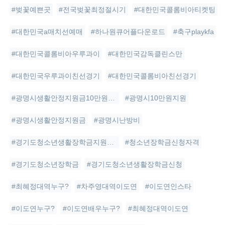
#벚꽃예쁜곳
#전국벚꽃최정절시기
#대한민국콜롬비아티켓팅
#대한민국a매치선예매
#하나원큐어플다운로드
#축구playkfa
#대한민국콜롬비아우루과이
#대한민국감독클린스만
#대한민국우루과이친선경기
#대한민국콜롬비아친선경기
#광명시생활안정지원금10만원신청
#광명시10만원지원
#광명시생활안정지원금
#광명시난방비
#경기도청소년생활장학금지원금액
#청소년장학금신청자격
#경기도청소년장학금
#경기도청소년생활장학금신청
#최혜정대역누구?
#차주영대역이도연
#이도연인스타
#이도연누구?
#이도연배우누구?
#최혜정대역이도연