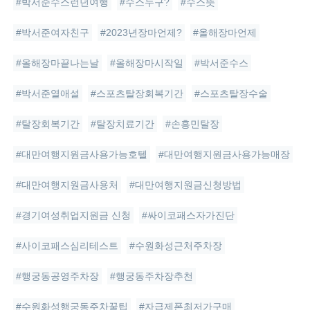
#박서준수스런던여행
#수스누구?
#수스뜻
#박서준여자친구
#2023년장마언제?
#올해장마언제
#올해장마끝나는날
#올해장마시작일
#박서준수스
#박서준열애설
#스포츠탈장회복기간
#스포츠탈장수술
#탈장회복기간
#탈장치료기간
#손흥민탈장
#대만여행지원금사용가능호텔
#대만여행지원금사용가능매장
#대만여행지원금사용처
#대만여행지원금신청방법
#경기여성취업지원금 신청
#싸이코패스자가진단
#사이코패스심리테스트
#수원화성근처주차장
#행궁동공영주차장
#행궁동주차장추천
#수원화성행궁동주차꿀팁
#자급제폰최저가구매