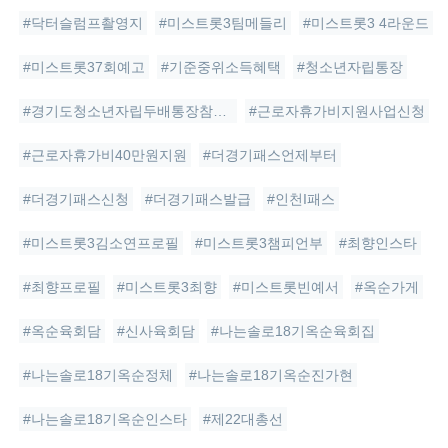
#닥터슬럼프촬영지
#미스트롯3팀메들리
#미스트롯3 4라운드
#미스트롯37회예고
#기준중위소득혜택
#청소년자립통장
#경기도청소년자립두배통장참가자모집
#근로자휴가비지원사업신청
#근로자휴가비40만원지원
#더경기패스언제부터
#더경기패스신청
#더경기패스발급
#인천I패스
#미스트롯3김소연프로필
#미스트롯3챔피언부
#최향인스타
#최향프로필
#미스트롯3최향
#미스트롯빈예서
#옥순가게
#옥순육회담
#신사육회담
#나는솔로18기옥순육회집
#나는솔로18기옥순정체
#나는솔로18기옥순진가현
#나는솔로18기옥순인스타
#제22대총선