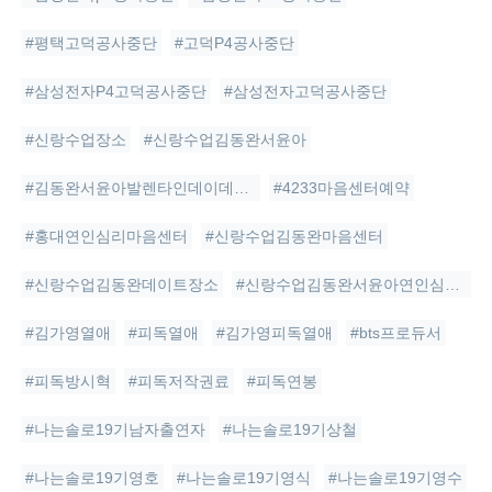
#평택고덕공사중단
#고덕P4공사중단
#삼성전자P4고덕공사중단
#삼성전자고덕공사중단
#신랑수업장소
#신랑수업김동완서윤아
#김동완서윤아발렌타인데이데이트
#4233마음센터예약
#홍대연인심리마음센터
#신랑수업김동완마음센터
#신랑수업김동완데이트장소
#신랑수업김동완서윤아연인심리센터
#김가영열애
#피독열애
#김가영피독열애
#bts프로듀서
#피독방시혁
#피독저작권료
#피독연봉
#나는솔로19기남자출연자
#나는솔로19기상철
#나는솔로19기영호
#나는솔로19기영식
#나는솔로19기영수