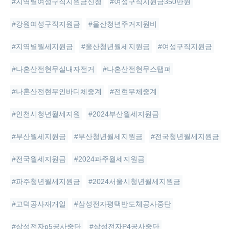
#지역별여성구직지원금신청
#여성구직지원금350만원
#강원여성구직지원금
#울산청년주거지원비
#지역별월세지원금
#울산청년월세지원금
#여성구직지원금
#나혼산전현무실내자전거
#나혼산전현무스탭퍼
#나혼산전현무인바디체중계
#전현무체중계
#인천시청년월세지원
#2024부산월세지원금
#부산월세지원금
#부산청년월세지원금
#전국청년월세지원금
#전국월세지원금
#2024파주월세지원금
#파주청년월세지원금
#2024서울시청년월세지원금
#고덕공사재개일
#삼성전자평택반도체공사중단
#삼성전자p5공사중단
#삼성전자P4공사중단