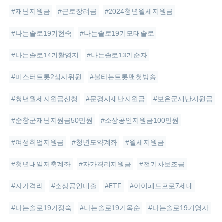
#재난지원금
#근로장려금
#2024청년월세지원금
#나는솔로19기현숙
#나는솔로19기모태솔로
#나는솔로14기촬영지
#나는솔로13기순자
#미스터트롯2심사위원
#불타는트롯맨첫방송
#청년월세지원금신청
#문경시재난지원금
#보은군재난지원금
#순창군재난지원금50만원
#소상공인지원금100만원
#여성취업지원금
#청년도약계좌
#월세지원금
#청년내일저축계좌
#자가격리지원금
#전기차보조금
#자가격리
#소상공인대출
#ETF
#아이패드프로7세대
#나는솔로19기정숙
#나는솔로19기옥순
#나는솔로19기영자