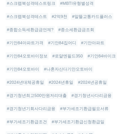
#스크랩북성격테스트링크
#MBTI유형별성격
#스크랩북성격테스트
#2억9천
#알뜰교통카드플러스
#종합소득세환급금언제?
#종소세환급금조회
#기안84아파트가격
#기안84집어디
#기안아파트
#기안84오토바이정보
#로얄엔필드350
#기안84바이크
#기안84오토바이
#나혼자산다기안오토바이
#2024년대체공휴일
#2024년휴일
#2024년공휴일
#경기청년최고500만원저리대출
#경기청년사다리금융
#경기청년기회사다리금융
#부가세조기환급필요서류
#부가세조기환급조건
#부가세조기환급신청환급일