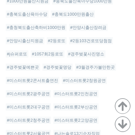
#1000만원출산지원금
#충북도출산육아수당1000만원
#충북도출산육아수당
#충북도1000만원출산
#충청북도출산축하비1000만원
#안양시출산장려금
#안양시출산지원금
#2등로또
#2등103건로또당첨점
#j슈퍼로또
#1057회2등로또
#경주벚꽃사진명소
#경주벚꽃예쁜곳
#경주벚꽃명당
#3월경주가볼만한곳
#미스터트롯2콘서트출연진
#미스터트롯2창원공연
#미스터트롯2광주공연
#미스터트롯2인천공연
#미스터트롯2대구공연
#미스터트롯2부산공연
#미스터트롯2청주공연
#미스터트롯2고양공연
#미스터트롯2서울공연
#나는솔로13기순자직업