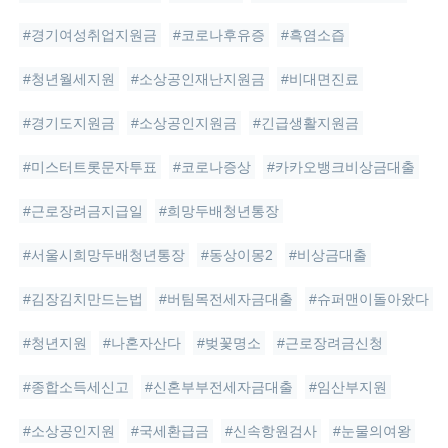
#경기여성취업지원금
#코로나후유증
#흑염소즙
#청년월세지원
#소상공인재난지원금
#비대면진료
#경기도지원금
#소상공인지원금
#긴급생활지원금
#미스터트롯문자투표
#코로나증상
#카카오뱅크비상금대출
#근로장려금지급일
#희망두배청년통장
#서울시희망두배청년통장
#동상이몽2
#비상금대출
#김장김치만드는법
#버팀목전세자금대출
#슈퍼맨이돌아왔다
#청년지원
#나혼자산다
#벚꽃명소
#근로장려금신청
#종합소득세신고
#신혼부부전세자금대출
#임산부지원
#소상공인지원
#국세환급금
#신속항원검사
#눈물의여왕