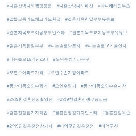
#나혼산박나래캠핑용품
#나혼산박나래패션
#박나래레인부츠
#알뜰교통카드체크카드환급
#결혼지옥한일부부유튜브
#결혼지옥도쿄이몽부부인스타
#결혼지옥도쿄이몽부부유튜브
#결혼지옥한일부부
#나는솔로방문자
#나는솔로16기출연자
#나는솔로16기인스타
#오연수찜기파는곳
#오연수아파트가격
#오연수손지창아파트
#동상이몽오연수찜기
#오연수찜기
#동상이몽오연수손지창
#2억9천결혼전쟁촬영진
#2억9천결혼전쟁우승상금
#결혼전쟁참가자직업
#결혼전쟁참가자인스타
#결혼전쟁옥순
#2억9천결혼전쟁참가자
#이억구천결혼전쟁
#이억구천