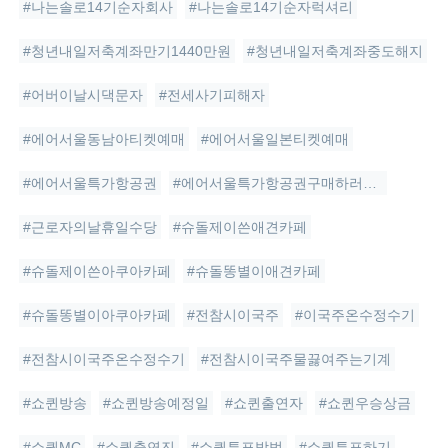
#나는솔로14기순자회사
#나는솔로14기순자럭셔리
#청년내일저축계좌만기1440만원
#청년내일저축계좌중도해지
#어버이날시댁문자
#전세사기피해자
#에어서울동남아티켓예매
#에어서울일본티켓예매
#에어서울특가항공권
#에어서울특가항공권구매하러가기
#근로자의날휴일수당
#슈돌제이쓴애견카페
#슈돌제이쓴아쿠아카페
#슈돌똥별이애견카페
#슈돌똥별이아쿠아카페
#전참시이국주
#이국주온수정수기
#전참시이국주온수정수기
#전참시이국주물끓여주는기계
#쇼퀸방송
#쇼퀸방송예정일
#쇼퀸출연자
#쇼퀸우승상금
#쇼퀸MC
#쇼퀸출연진
#쇼퀸투표방법
#쇼퀸투표하기