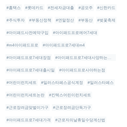
#홈택스
#롯데카드
#전세자금대출
#공모주
#신한카드
#주식투자
#부동산정책
#연말정산
#부동산
#벚꽃축제
#아이패드사전예약구입
#아이패드프로에어7세대
#m4아이패드프로
#아이패드프로7세대m4
#아이패드프로7세대장점
#아이패드프로7세대사양하는이유
#아이패드프로7세대출시일
#아이패드프로사야하는점
#어린이런치세트
#일러스타페스공식계정
#일러스타페스
#어린이런치세트논란
#킨텍스어린이런치세트
#근로장려금맞벌이가구
#근로장려금단독가구
#아이패드프로7세대가격
#근로자의날휴일수당계산법