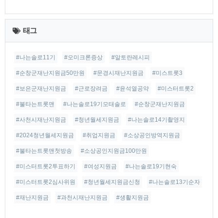
최
근
태그
글
#나는솔로11기
#오미크론증상
#알토란레시피
#순창군재난지원금50만원
#문경시재난지원금
#미스트롯3
#보은군재난지원금
#근로장려금
#윤석열공약
#미스터트롯2
#불타는트롯맨
#나는솔로19기모태솔로
#순창군재난지원금
#사천시재난지원금
#청년월세지원금
#나는솔로14기촬영지
#2024청년월세지원금
#취업지원금
#소상공인방역지원금
#불타는트롯맨첫방송
#소상공인지원금100만원
#미스터트롯2투표하기
#여성지원금
#나는솔로19기현숙
#미스터트롯2심사위원
#청년월세지원금신청
#나는솔로13기순자
#재난지원금
#과천시재난지원금
#생활지원금