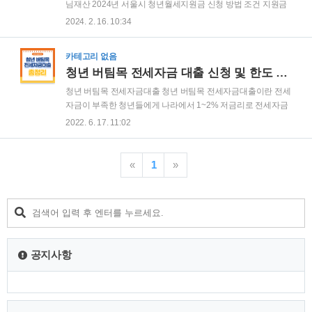
는 경우입니다. - 신청 연령은 해당 신청년도 출생년을 기준으로
님재산 2024년 서울시 청년월세지원금 신청 방법 조건 지원금
합니다. 신청기간 - 2024년 2월 26일부터 2025년 2월 25일까지
액에 대해서 자세히 알아보도록 하겠습니다. 서울시 월세지원
2024. 2. 16. 10:34
입니다. 주관 및 운영기간 - 주관기관: 인천광역시 청년정책담당
금 서울시에서는 서울시에 거주하는 청년 거주비 부담 완화를
관 - 운영기관: ..
위하여 청년들에게 최대 월 20만원씩 12개월 연간 최대 240만
카테고리 없음
원을 지원하는 사업을 지원하고 있습니다. 서울에 거주하는 청
청년 버팀목 전세자금 대출 신청 및 한도 금리 서류 방법
년이라면, 서둘러서 신청하시기를 바랍니다. ⭕전국 지자체별
청년월세지원금 보러가기 서울시 월세지원금 지원대상 👇 신청
청년 버팀목 전세자금대출 청년 버팀목 전세자금대출이란 전세
일 기준 다음조건을 만족해야 합니다. 가구당 기준 중위소득
자금이 부족한 청년들에게 나라에서 1~2% 저금리로 전세자금
150% 이하여야 합니다. (건강보험료 부과액 기준) - 신청인이
을 대출해주는 제도를 말합니다. 임대차계약서상 잔급지급일과
2022. 6. 17. 11:02
속한 가구의 건강보험료 부과액 (최근 3개월 ) 평균액이 기준중
주민등록등본상 전입일 중 빠른 날로부터 3달 이내로 신청이 가
위소득 150% 의 건강보험료 부과액을 충족해..
능합니다. 하단 버튼을 눌러서 빠르게 신청하시기 바랍니다. 청
년 버팀목 전세자금 대출 신청 바로가기 청년 버팀목 전세자금
«
1
»
대출 대상 아래의 요건을 모두 충족하는 자 1. (계약) 주택임대
차계약을 체결하고 임차보증금의 5% 이상을 지불한 자 2. (세대
주) 대출접수일 현재 만19세 이상 만34세 이하의 세대주(예비
세대주 포함) 단, 쉐어하우스(채권양도협약기관 소유주택에 한
함)에 입주하는 경우 예외적으로 세대주 요건을 만족하지 않아
도 이용 가능 3. (무주택) 세대주를 포함한..
공지사항