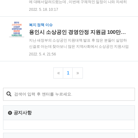
이전 개업하여 사업자아 소재지가 여주시인 소상공인 또는
에 대해서알려드렸는데 , 이번에 구체적인 일정이 나와 자세히
2020.2.23 이후 경영악화로 폐업한, 사업자등록증 상 사업장 소
소개해드리겠습니다. 관악구 긴급재난지원금 지급 신청 서울시
2022. 5. 18. 10:17
재지가 여주시였던 소상공인 (단,2022.4.18 이후 개업한 사업자
관악구가 코로나19 장기화에 지친 모든 구민에게 1인당 5만원
는 제외) *2022..
씩의 긴급재난지원금을 지급합니다. 긴급재난지원금의 지원대
복지 정책 이슈
상은 나이와 직업,소득에 상관없이 2022년 4월 21일 기준 관악
용인시 소상공인 경영안정 지원금 100만원 신청 대상
구 enter1.youstory222.com 지원요건 정부 방역지원금(1차) 수
령으로 매출감소가 확인되는 대상자 중 버팀목 자금플러스 경
지난 새정부의 소상공인 지원대책 발표 후 많은 분들이 실망하
영위기업종 (매출감소율 20% 이상 업종이며, 매출액이 감소)
신걸로 아는데 찾아보니 많은 지역사회에서 소상공인 지원사업
지원금 수령자 또는 희망회복자금 경영위기업종(매출 감소율이
을 많이 하는 것을 알 수 있었습니다. 오늘은 용인시 소상공인
2022. 5. 4. 21:56
10% 이상 업종이며 , 매출액이 감소) 지원금 수령자 사업자 등
경영안정 지원 사업에 대해서 알아보도록 하겠습니다. 용인시
록증상 사업장 소재지가 서울이며 ..
소상공인 경영안정 지원금 자세히 보러 가기 지원대상 * 아래 요
건을 모두 충족해야 함 신청일 현재 용인시에 점포 사업장을 두
«
1
»
고 영업중인 소상공인 2021년 연매출액 3억원 이하 소상공인
신청기간 온라인 : 2022.4.18(월)~ 5.27 (금) 오프라인 :
2022.5.2(월) ~ 5.27 (금) * 요일제 실시 (기간 : 온라인
4.18~4.29 / 오프라인 5.2~5.13) 용인시 소상공인 100만원 지원
금 신청하러 가기 제외대상 2022.1.1 이후 신규 창업한 ..
공지사항