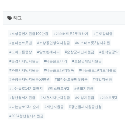
최
근
태그
글
#소상공인지원금100만원
#미스터트롯2투표하기
#근로장려금
#불타는트롯맨
#소상공인방역지원금
#미스터트롯2심사위원
#오미크론증상
#알토란레시피
#순창군재난지원금
#윤석열공약
#문경시재난지원금
#나는솔로11기
#보은군재난지원금
#과천시재난지원금
#나는솔로19기현숙
#나는솔로19기모태솔로
#순창군재난지원금50만원
#불타는트롯맨첫방송
#취업지원금
#나는솔로14기촬영지
#미스터트롯2
#생활지원금
#청년월세지원금
#사천시재난지원금
#여성지원금
#미스트롯3
#나는솔로13기순자
#재난지원금
#청년월세지원금신청
#2024청년월세지원금