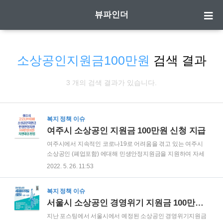
뷰파인더
소상공인지원금100만원
검색 결과
3 개의 검색 결과가 있습니다.
복지 정책 이슈
여주시 소상공인 지원금 100만원 신청 지급
여주시에서 지속적인 코로나19로 어려움을 겪고 있는 여주시
소상공인 (폐업포함) 에대해 민생안정지원금을 지원하여 자세
히 알아보도록 하겠습니다. 소상공인 손실보전금 방역지원금
2022. 5. 26. 11:53
600만원 신청 및 대상 드디어 구체적으로 윤곽이 나오기 시작
한 윤석열 대통령의 공약이었던 3차 소상공인 손실보전금 방역
복지 정책 이슈
지원금 추경안이 5월 27일 본회의에서 통과될것으로 보이며,
서울시 소상공인 경영위기 지원금 100만원 신청 대상 방법
빠르면 이번주 다가오는 29일 enter1.youstory222.com 여주시
소상공인지원금 100만원 지원대상 사업자등록증 상 2022.4.17
지난 포스팅에서 서울시에서 예정된 소상공인 경영위기지원금