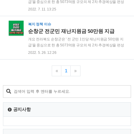
이민자 (F6) 도 지급대상에 포함 금액 : 20만원 신청시기 : 2022
급'을 중심으로 한 총 5073억원 규모의 제 2차 추경예상을 편성
년 7월 20일 ~ 8월 31일 신청방법 : 해당 읍면행정복지센터에
하여 순창군의회에 제출했다고 합니다. 이번 추경중 가장 중요
2022. 7. 11. 13:25
신청 지급방식 : 정남진장흥사랑상품권으로 지급 🔔 다른사람
한 내용은 전군민 재난지원금 지급이며, 군은 군민들이 포스트
들이 많이 본..
코로나 시대를 슬기롭게 이겨내도록 1인당 50만원씩의 재난지
복지 정책 이슈
원금을 지급키로 결정했다고 합니다. 전금융권 비상금대출 종
순창군 전군민 재난지원금 50만원 지급
류 총정리 최근 인터넷 은행도 많이 활성화 되고, 모바일 생활이
일상화 된 MZ 세대를 겨냥한 모바일로 소득 증빙 없이 빠르게
개요 전라북도 순창군은 ' 전 군민 1인당 재난지원금 50만원 지
대출이 가능한 상품들이 많이 출시되었습니다. 직장이 없는 주
급'을 중심으로 한 총 5073억원 규모의 제 2차 추경예상을 편성
부나 대학생 프 enter1.youstory222.com 신청대상 기준일
하여 순창군의회에 제출했다고 합니다. 이번 추경중 가장 중요
2022. 5. 26. 12:26
(2022.5.19) 로 부터 신청일까지 계속해서 순창군에 주소가 되
한 내용은 전군민 재난지원금 지급이며, 군은 군민들이 포스트
어있는 군민 (주민..
코로나 시대를 슬기롭게 이겨내도록 1인당 50만원씩의 재난지
원금을 지급키로 결정했다고 합니다. 소상공인 손실보전금 방
«
1
»
역지원금 600만원 신청 및 대상 드디어 구체적으로 윤곽이 나
오기 시작한 윤석열 대통령의 공약이었던 3차 소상공인 손실보
전금 방역지원금 추경안이 5월 27일 본회의에서 통과될것으로
보이며, 빠르면 이번주 다가오는 29일 enter1.youstory222.com
신청대상 기준일 (2022.5.19) 로 부터 신청일까지 계속해서 순
창군에 주소가 되..
공지사항