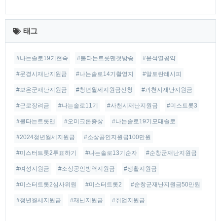
최
근
태그
글
#나는솔로19기현숙
#불타는트롯맨첫방송
#윤석열공약
#문경시재난지원금
#나는솔로14기촬영지
#알토란레시피
#보은군재난지원금
#청년월세지원금신청
#과천시재난지원금
#근로장려금
#나는솔로11기
#사천시재난지원금
#미스트롯3
#불타는트롯맨
#오미크론증상
#나는솔로19기모태솔로
#2024청년월세지원금
#소상공인지원금100만원
#미스터트롯2투표하기
#나는솔로13기순자
#순창군재난지원금
#여성지원금
#소상공인방역지원금
#생활지원금
#미스터트롯2심사위원
#미스터트롯2
#순창군재난지원금50만원
#청년월세지원금
#재난지원금
#취업지원금