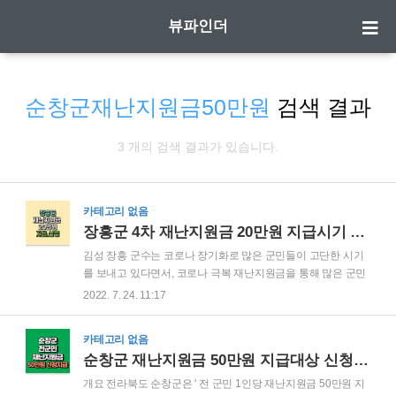
뷰파인더
순창군재난지원금50만원
검색 결과
3 개의 검색 결과가 있습니다.
카테고리 없음
장흥군 4차 재난지원금 20만원 지급시기 신청방법
김성 장흥 군수는 코로나 장기화로 많은 군민들이 고단한 시기
를 보내고 있다면서, 코로나 극복 재난지원금을 통해 많은 군민
들이 희망과 용기를 얻을 수 있기 바란다는 취지에서 재난지원
2022. 7. 24. 11:17
금 지급을 결정했습니다. 장흥군 재난지원금 장흥군은 코로나
극복 재난지원금을 군내 18세 이상 군민에게 1인당 20만원씩
카테고리 없음
지급하기로 결정하였습니다. 장흥군 재난지원금 신청 대상 방
순창군 재난지원금 50만원 지급대상 신청방법 사용처
법 대상: 2022년 5월 31일 장흥군 내 주민들옭을 둔 18세 이상
군민 (2004.5.31 이전 출생자) - 장흥군 내 주민등록을 둔 결혼
개요 전라북도 순창군은 ' 전 군민 1인당 재난지원금 50만원 지