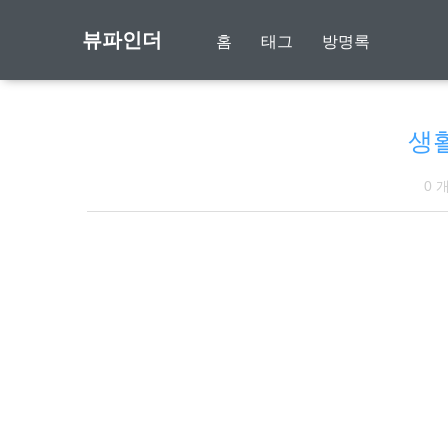
뷰파인더
홈
태그
방명록
생
0 