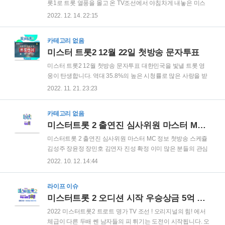
운 전설의 시작 전 국민을 트로트 열풍에 빠지게 만든 레전드의
롯1로 트롯 열풍을 몰고 온 TV조선에서 야침차게 내놓은 미스
귀환 대한민국을 빛낼 전설의 트롯 영웅은 누구?! bro..
터트롯2 의 첫방송이 12월 22일 목요일 저녁 10시로 다가왔습
2022. 12. 14. 22:15
니다. 미스터 트롯 2 투표하기 미스터트롯2 상금 참가자 모집때
부터 많은 화제였습니다. 미스터 트롯2 의 상금은 사상 최대 역
카테고리 없음
대급의 상금인 5억원으로 알려져있습니다. 미스터트롯2 투표
미스터 트롯2 12월 22일 첫방송 문자투표
방법 미스터트롯 투표는 대국민 응원투표와 최종 파이널 문자
투표로 이루어집니다. 하루에 1번 7명 투표를 할 수 있습니다.
미스터 트롯2 12월 첫방송 문자투표 대한민국을 빛낼 트롯 영
쿠팡 플레이 어플에서는 한번 더 같은 과정으로 투표 할 수 있으
웅이 탄생합니다. 역대 35.8%의 높은 시청률로 많은 사랑을 받
니, 간절하게 응원하는 지원자가 있다면, 쿠팡 플레이 어플 다운
았던 트롯방송의 왕좌 TV조선의 미스터트롯2 가 역대 미스터트
2022. 11. 21. 23:23
도 필수 입니다. 쿠팡플레이 바로가기 미스터트롯2 참가자 김다
롯을 뛰어넘는 화제성을 몰고 올지 기대가 됩니다. 사상 최대의
운,신민철,황민우,정재욱,안원중,..
상금 5억원이 걸린 만큼 실력이 쟁쟁한 출연진들이 나올것으로
카테고리 없음
기대되는데요 과연 미스터 트롯2 어떤무대를 보여줄지 기대 됩
미스터트롯 2 출연진 심사위원 마스터 MC 정보 첫방송 스케쥴 김성주 장윤정 장민호 김연자 진성 확정 TOP7 영웅 영탁 동원 민호 호중 희재 찬원 행보정리
니다. 미스터트롯2 문자투표 바로가기 미스터트롯 2 출연진 심
사위원 마스터 MC 정보 첫방송 스케쥴 김성주 장윤정 장민호
미스터트롯 2 출연진 심사위원 마스터 MC 정보 첫방송 스케쥴
김연자 진성 미스터트롯 2 출연진 심사위원 마스터 MC 정보 첫
김성주 장윤정 장민호 김연자 진성 확정 이미 많은 분들의 관심
방송 스케쥴 김성주 장윤정 장민호 김연자 진성 확정 이미 많은
을 받고 있는 미스터트롯2 정보관련해서 진행상황에 대해서 소
2022. 10. 12. 14:44
분들의 관심을 받고 있는 미스터트롯2 정보관련해서 진행상황
개해 드리겠습니다. 미스터트롯2 온라인투표 바로가기 미스터
에 대해서 소개해 enter1.youst..
트롯2 방청신청 바로가기 미스터트롯2 출연진 확정 아직 모든
라이프 이슈
출연자들이 확정되지 않은 상태이지만 우선 MC 는 터줏대감인
미스터트롯 2 오디션 시작 우승상금 5억 신청방법 순위·문자·투표·방법·결승·생방송 TV 조선 출연진 트로트·신청·접수 ,미스터트롯 시즌 1 참가자 TOP7
김성주 아나운서와 붐으로 확정되었습니다. 김성주는 엠넷의
슈퍼스타K 오디션 프로그램에서 한시즌 빼고 모든시즌 MC를
2022 미스터트롯2 트로트 명가 TV 조선 ! 오리지널의 힘! 에서
보았으며 내일도 시리즈 역시 내일은 미스트롯, 내일은 국민가
체급이 다른 두배 쎈 남자들의 피 튀기는 도전이 시작됩니다. 오