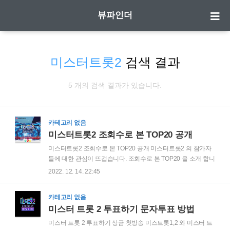
뷰파인더
미스터트롯2
검색 결과
5 개의 검색 결과가 있습니다.
카테고리 없음
미스터트롯2 조회수로 본 TOP20 공개
미스터트롯2 조회수로 본 TOP20 공개 미스터트롯2 의 참가자
들에 대한 관심이 뜨겁습니다. 조회수로 본 TOP20 을 소개 합니
다. 16위~20위 20위 : 박세욱 19위 : 송민준 18위 : 이대원 17위 :
2022. 12. 14. 22:45
장송호 16위 : 안성준 11위~15위 15위 : 권도훈 14위 : 황민우
13위 : 성리 12위 : 재하 11위 : 길병민 6위~10위 10위: 안성훈 9
카테고리 없음
위 : 한이재 8위 : 김시원 7위 : 김홍종 6위 : 서건후 1위~5위 5위 :
미스터 트롯 2 투표하기 문자투표 방법
황민호 4위 : 박성온 3위 : 최대성 2위 : 진해성 1위 : 박서진 출연
자 소개 영상 예능 12월 22일 목요일 밤 10시 미스터트롯2 새로
미스터 트롯 2 투표하기 상금 첫방송 미스트롯1,2 와 미스터 트