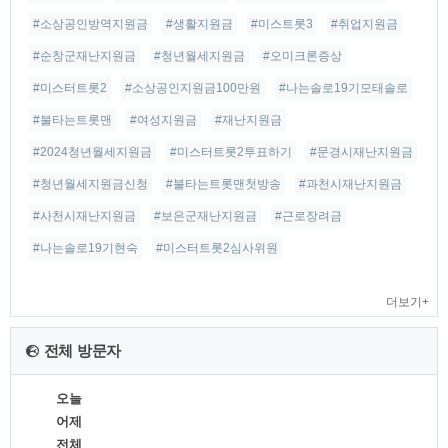
#소상공인방역지원금
#생활지원금
#미스트롯3
#취업지원금
#순창군재난지원금
#청년월세지원금
#오미크론증상
#미스터트롯2
#소상공인지원금100만원
#나는솔로19기모태솔로
#불타는트롯맨
#여성지원금
#재난지원금
#2024청년월세지원금
#미스터트롯2투표하기
#문경시재난지원금
#청년월세지원금신청
#불타는트롯맨첫방송
#과천시재난지원금
#사천시재난지원금
#보은군재난지원금
#근로장려금
#나는솔로19기현숙
#미스터트롯2심사위원
더보기+
전체 방문자
오늘
어제
전체