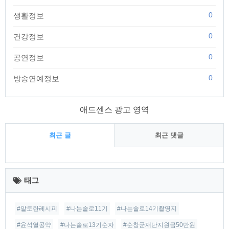
0
생활정보
0
건강정보
0
공연정보
0
방송연예정보
애드센스 광고 영역
최근 글
최근 댓글
최
근
태그
글
#알토란레시피
#나는솔로11기
#나는솔로14기촬영지
#윤석열공약
#나는솔로13기순자
#순창군재난지원금50만원