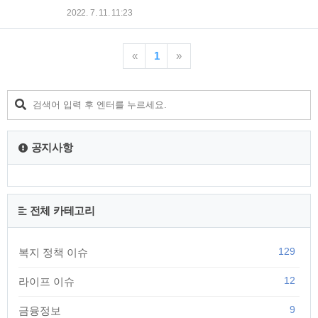
수 까지 명품진행을 선보이며 음악경연방송 MC 에서는 과연 독
디션 사상최고 우승상금 5억 ! 이라는 큰 상금을 내걸고 제 2의
2022. 7. 11. 11:23
보적입니다. 한편 미스터트롯2 심사위원으로는 장윤정, 장민호,
임영웅이 될 주인공이 누구가 될지 벌써 부터 기대됩니다. 미스
김연자, 진성까지 확정을 지었는데요, 사실 붐과 장민..
터트롯 2 기본정보 모집기간 : ~2022.8.31 일 까지 신청 바로가
기 : 👉 TV 조선 지원방법 : 서류접수 (E메일로 접수 ) 모집대상 :
«
1
»
만 50세 이하의 끼많은 남성 진행 : MC 김성주 아나운서 우승상
금 : 500,000,00원 지원방법 오디션 일정 서류접수 ✔✔ 참가지
원서 다운로드 후 작성 ✔✔ 간단한 자기소개가 포함된 5분내외
의 노래 영상 2곡 (튠,믹싱 등 음향 후반 작업이 없는 라이브 영
상'원본' 이어야 합니다. ) ✔✔ 얼굴사진..
공지사항
전체 카테고리
129
복지 정책 이슈
12
라이프 이슈
9
금융정보