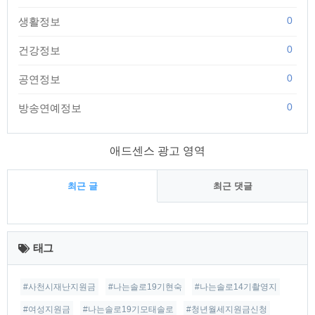
0
생활정보
0
건강정보
0
공연정보
0
방송연예정보
애드센스 광고 영역
최근 글
최근 댓글
최
근
태그
글
#사천시재난지원금
#나는솔로19기현숙
#나는솔로14기촬영지
#여성지원금
#나는솔로19기모태솔로
#청년월세지원금신청