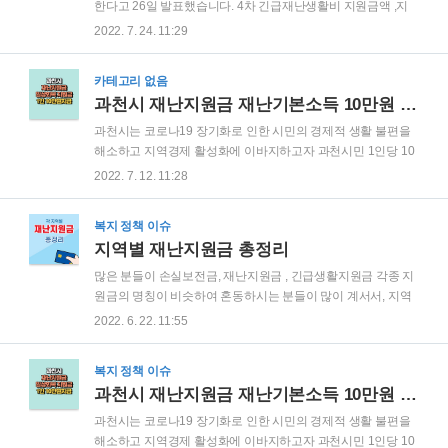
한다고 26일 발표했습니다. 4차 긴급재난생활비 지원금액 ,지
원대상 지원금액 : 만 19세 이상 30만원 / 만 19세 이하( 2002년
2022. 7. 24. 11:29
7월 1일 이후 출생자) 70만원 지급대상 : 소득·나이·중복수급 여
부와 상관없이 지난 7월 1일 0시 이전부터 신청일 현재까지 주
카테고리 없음
민등록상 광양시민이며, 광양에 국내 체류지로 등록된 외국인
과천시 재난지원금 재난기본소득 10만원 지급 신청 대상 방법
과 국내 거소지로 신고된 외국국적동포, 9월 29일까지 출생등
록을 완료한 출생아도 포함 지급방법 지급방법 : 광양사랑상품
과천시는 코로나19 장기화로 인한 시민의 경제적 생활 불편을
권과 온누리상품권 병행지급 - 만 19세 이상 : 광양사랑샃품권
해소하고 지역경제 활성화에 이바지하고자 과천시민 1인당 10
25만원 , 온누리 상품권 5만원 합계 30만원 지급 - 만 19세 이하
만원씩 재난기본소득을 지급하며, 지급 신청은 오는 8월 1일부
2022. 7. 12. 11:28
(2002년 7월 1일 이후 출생자 ) : 광양사랑상품권 55만원..
터 개시한다고 발표가 나서 알려드립니다. 지급대상 금액 2022
년 7월 8일 24시 기준 과천시에 주민등록과 외국인등록 (결혼이
복지 정책 이슈
민자,영주권자)이 되어있는 내국인 및 외국인 지급 금액 : 1인
지역별 재난지원금 총정리
10만원 전시민 지급 신청방법 오프라인 : 2022년 8월 8일 ~8월
31일 신분증 지참후 주민등록지 동주민센터 방문 * 토,일요일 ,
많은 분들이 손실보전금, 재난지원금 , 긴급생활지원금 각종 지
공휴일 제외 * 외국인은 오프라인방식으로만 신청 가능 8월
원금의 명칭이 비슷하여 혼동하시는 분들이 많이 계서서, 지역
165일~ 31일까지 신분증 지참하여 동주민센터 방문 * 첫주는
별 코로나19 지원금을 정리하여 알려드리니, 해당하시는 지역
2022. 6. 22. 11:55
끝자리에따라 요일제 실시 8월 1일 8월 2일 8월3일 8월4일 8월
재난지원금도 놓치지 않고 신청하셔서 혜택 받으시기를 바랍니
5일 끝자리..
다. 3차 소상공인 손실보전금 🔻🔻🔻🔻 👉소상공인 손실보전금
복지 정책 이슈
신청하기 바로가기👈 6차 긴급고용 안정지원금 200만원,특고
과천시 재난지원금 재난기본소득 10만원 지급 신청 대상 방법
프리랜서 지원 🔻🔻🔻🔻 👉6차 긴급고용 안정지원금 200만원
특고,프리랜서 지원 바로가기 👈 저소득층 긴급생활안정지원
과천시는 코로나19 장기화로 인한 시민의 경제적 생활 불편을
금 재난지원금 지급 🔻🔻🔻🔻 👉저소득층 긴급생활안정지원금
해소하고 지역경제 활성화에 이바지하고자 과천시민 1인당 10