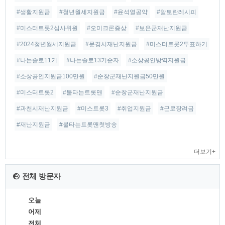
#생활지원금
#청년월세지원금
#윤석열공약
#알토란레시피
#미스터트롯2심사위원
#오미크론증상
#보은군재난지원금
#2024청년월세지원금
#문경시재난지원금
#미스터트롯2투표하기
#나는솔로11기
#나는솔로13기순자
#소상공인방역지원금
#소상공인지원금100만원
#순창군재난지원금50만원
#미스터트롯2
#불타는트롯맨
#순창군재난지원금
#과천시재난지원금
#미스트롯3
#취업지원금
#근로장려금
#재난지원금
#불타는트롯맨첫방송
더보기+
전체 방문자
오늘
어제
전체