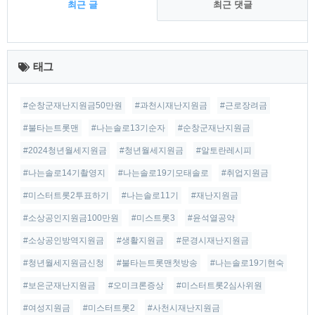
최근 글
최근 댓글
최
근
태그
글
#순창군재난지원금50만원
#과천시재난지원금
#근로장려금
#불타는트롯맨
#나는솔로13기순자
#순창군재난지원금
#2024청년월세지원금
#청년월세지원금
#알토란레시피
#나는솔로14기촬영지
#나는솔로19기모태솔로
#취업지원금
#미스터트롯2투표하기
#나는솔로11기
#재난지원금
#소상공인지원금100만원
#미스트롯3
#윤석열공약
#소상공인방역지원금
#생활지원금
#문경시재난지원금
#청년월세지원금신청
#불타는트롯맨첫방송
#나는솔로19기현숙
#보은군재난지원금
#오미크론증상
#미스터트롯2심사위원
#여성지원금
#미스터트롯2
#사천시재난지원금