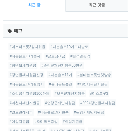
최근 글
최근 댓글
최
근
태그
글
#미스터트롯2심사위원
#나는솔로19기모태솔로
#나는솔로13기순자
#근로장려금
#윤석열공약
#청년월세지원금
#순창군재난지원금50만원
#청년월세지원금신청
#나는솔로11기
#불타는트롯맨첫방송
#나는솔로14기촬영지
#불타는트롯맨
#사천시재난지원금
#소상공인지원금100만원
#보은군재난지원금
#미스트롯3
#과천시재난지원금
#순창군재난지원금
#2024청년월세지원금
#알토란레시피
#나는솔로19기현숙
#문경시재난지원금
#여성지원금
#오미크론증상
#취업지원금