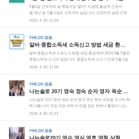
유형별 자격 조건을 충족하는 경우 장려금으로서 실질소득을
5월1일 근로자의 날 휴일수당 얼마? 시급제,월급제 근로자
지원하는 제도입니다. 근로장려금은 각 가구의 소득 증대와 장
별 계산 법 5월 1일은 근로자의 날입니다. 근로자의 날은 근로
기적으로 정부의 세수증대의 선순환을 위해 마련된 제도로 매
자의 사기 , 권익 , 복지를 향상시키며 근로의욕을 높이자는 뜻
2024. 4. 30. 12:54
년 많은 가구가 혜택을 받고 있습니다. 2024 프리랜서 종합소
에서 제정된 기념일인데, 직장인 4명 중 1명 가량이 출근을 한
득세 신고 아르바..
다는 조사결과가 나왔습니다. 혹시 출근하시는 분들을 위해 5
월 1일 근로자의 날 근무 시 휴일 수당 계산은 어떻게 되는지 계
카테고리 없음
약직, 정규직 계산법에 대해서 알아보도록 하겠습니다. 근로
알바 종합소득세 소득신고 방법 세금 환급 QnA 2024.5월
자의 날 적용 대상 사업장 - 근로자의 날 휴무는 5인 이상 사업
알바 종합소득세 소득신고 방법 세금 환급 QnA 2024.5월 5월은
장이라면 업종 무관하여 모두 적용 됩니다. 2022년 1월 1일 부
종합소득세 신고의 달입니다. 종합소득세 신고 기간은 5월 1일
터 5인이상 사업장에도 빨간날 즉 법정공휴일 유급휴일이 적용
부터~ 5월 31일 까지입니다. 혹시 2023년 단기 알바라도 알바
2024. 4. 30. 12:00
되었으며 따라서 사업장의 규모나 업종에 무관하게 상시근로자
경험이 있다면 반드시 이번 종합소득세 신고를 해야 가산세도
5인 이상 사업장이라면 유..
없이, 낸 세금에 대해서 환급을 받을 수 있습니다. 알바 아르바
이트 종합소득세 소득신고 방법에 대해서는 방법은 간단하니
카테고리 없음
아래 자세히 읽어보시고 꼭 신고하시는 걸 추천드립니다. 먼저
나는솔로 20기 영숙 정숙 순자 영자 옥순 현숙 프로필 인스타 학력 이름 나이 직장 직업 재력 차 연봉 정보 뽀뽀녀 촬영지 모범생 특집
알바 종합소득세 궁금한 점에 대해서 간단히 알려 드린 후 신고
나는솔로 20기 영숙 정숙 순자 영자 옥순 현숙 프로필 인스타 학
방법에 대해서 자세히 알려드립니다. 아르바이트 알바 종합
력 이름 나이 직장 직업 재력 차 연봉 정보 뽀뽀녀 촬영지 나는
소득세 신고 QnA QnA Q. 저는 사회 초년생입니다. 작년 4월에
솔로 20기가 시작되었습니다. 지난주에 간단한 출연자들의 이
2024. 4. 30. 01:01
4대 보험이 적용되던 회사를 퇴직하고 2~3달 정도 쉬다 8월에
야기가 나왔는데요, 나는솔로 20기 역대급 비주얼에 스펙이 아
4..
닌가 싶을 정도로 모두가 특출나 보였는데요, 나는솔로 20기 영
숙 정숙 순자 영자 옥순 현숙 프로필 인스타 학력 이름 나이 직
카테고리 없음
장 직업 재력 차 연봉 정보 촬영지에 대해서 알려드려요 나는
나는솔로20기 영수 영식 영호 영철 상철 광수 프로필 이름 인스타 차 재력 학력 회사 집 정보 역대급 스펙 모범생 출연자 촬영지