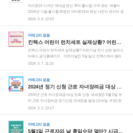
AI 생태계를 구축한다는 포석으로 분석되고 있습니다. 어떤 점
아이폰16 디자인 역대급 변신 루머 출시일 가격 정보 애플이
에서 전작 아이패드 프로 6세대와 다른지, 왜 아이패드 프로 7
2024년 가을 출시할 예정인 아이폰16의 예상 사진이 연이어 공
세대인지 자세히 알아보고 출시일 ,가격에 대해서 자세히 일아
개되어 벌써부터 화제몰이를 하고 있습니다. 애플 전문 매체 맥
2024. 5. 8. 12:02
보도록 하겠습니다. 아이패드 프로 7세대 출시일 2022년
루머스에 따르면 아이폰 16은 전작과 비교하여 큰 변화를 줄것
10월 아..
으로 예상되고 있습니다. 아래 끝까지 읽어보시면 아이폰 16 루
머 역대급 변신 출시일 정보에 대해서 자세히 확인하실 수 있습
카테고리 없음
니다. 루머1.아이폰16 디자인 아이폰16 의 가장 눈에 띄는 변
킨텍스 어린이 런치세트 실제상황? 어린이날 전시 논란 일러스타페스 공식홈페이지 원본 아동청소년보호법
화는 아이폰13 시리즈 이후 3년간 유지해온 대각선 카메라 배
킨텍스 어린이 런치세트 실제상황? 어린이날 전시 논란 일러스
열이 다시 세로 (수직) 배열로 변경된다는 점입니다. 광각, 초광
타페스 공식홈페이지 어린이날인 5일 일산 킨텍스에서 열리
각 카메라를 위한 두 개의 개별 카메라 링이 포함됩니다. 카메라
는 한만화 ∙ 애니메이션 행사에 아동음란물이 전시되었다는 신
2024. 5. 7. 11:25
모듈이 수직배열로 바뀌면서 플래시는 카메라 모듈 바깥으로
고가 들어와 경찰이 현장에 출동하여 해당 그림을 확인했다고
배치됩니다. 아이..
합니다. 5일 어린이날에 일산 킨텍스에서 개최된 만화 및 애니
메이션 행사에서 아동 음란물이 전시되었다는 신고가 접수되
카테고리 없음
어 경찰은 사건 현장에 도착하여 문제의 그림을 조사하였다고
2024년 정기 신청 근로 자녀장려금 대상 조회 신청 지급일
합니다. 킨텍스 어린이 런치세트 페스티벌 공식계정 바로가
2024년 근로 자녀장려금 대상 조회 신청 국세청은 5월 2일 부
기 킨텍스 어린이 런치세트 사건개요 일산 서부경찰서에 의
터 근로∙자녀장려금 정기신청 안내문을 발송 (모바일 ∙우편) 한
하면, 이 행사에서 성인만 출입 가능한 구역에 일부 성인용 그
다고 밝혔습니다. 2024년 정기 근로.자녀 장려금은 2023년에
2024. 5. 2. 13:17
림이 포함된 패널들이 전시되어 있었다고 하는데요 해당 패널
근로∙사업∙종교인 등 소득이 있는 가구가 대상입니다. 아래 자
은 국내에서 인기 있는 게임에 나오는 ..
세히 확인해보시고, 2024년 정기분 근로,자녀장려금 신청 대상
자가 된다면 꼭 신청하시길 바랍니다. 근로장려금 근로장려
카테고리 없음
금은 열심히 일을 하고 있지만 소득이 적은 가구를 위하여 가구
5월1일 근로자의 날 휴일수당 얼마? 시급제,월급제 근로자별 계산 법