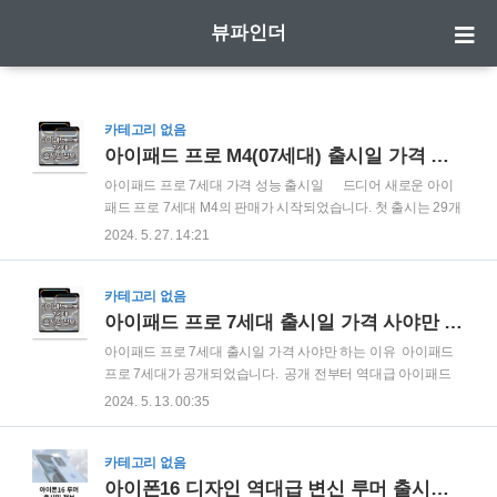
뷰파인더
카테고리 없음
아이패드 프로 M4(07세대) 출시일 가격 성능
아이패드 프로 7세대 가격 성능 출시일 드디어 새로운 아이
패드 프로 7세대 M4의 판매가 시작되었습니다. 첫 출시는 29개
국에서 이루어졌으며 한국에서는 6월 13일 부터 판매가 시작되
2024. 5. 27. 14:21
어 사전예약은 6월 7일부터 예상되고 있습니다. 역대급 변화로
많은 분들의 관심을 받고 있는데요 출시에 앞서 , 아이패드 프
로 7세대(M4) 의 디자인, 디스플레이, 성능, 프로급 카메라 그리
카테고리 없음
고 Apple Pencil Pro 정보 등 꼭 알아야 될 핵심 정보를 빠르게
아이패드 프로 7세대 출시일 가격 사야만 하는 이유
소개해 드리겠습니다. 아이패드 프로 M4 (7세대) 1. 역대 아
아이패드 프로 7세대 출시일 가격 사야만 하는 이유 아이패드
이패드 중 가장 얇은 애플 제품 아이패드 프로는 11인치와 13
프로 7세대가 공개되었습니다. 공개 전부터 역대급 아이패드
인치 두가지 사이즈로 출시 됩니다. 실버와 스페이스 그레이 두
신작이 될 것으로 예상되었는데요, 역시나 기대에 저버리지 않
2024. 5. 13. 00:35
가지로 선택할 수 있으며 기존 12.9인치..
는 새 아이패드 프로는 인공지능(AI) 기능에 최적화한 ‘M4′ 칩이
탑재된 7세대 모델로 애플은 아이패드 프로를 시작으로 ‘생성
형 AI’ 기능을 탑재한 아이폰과 운영체제(OS)도 잇따라 선보일
카테고리 없음
예정이라고 합니다. 마이크로소프트(MS)·구글 등에 맞선 자체
아이폰16 디자인 역대급 변신 루머 출시일 가격 정보