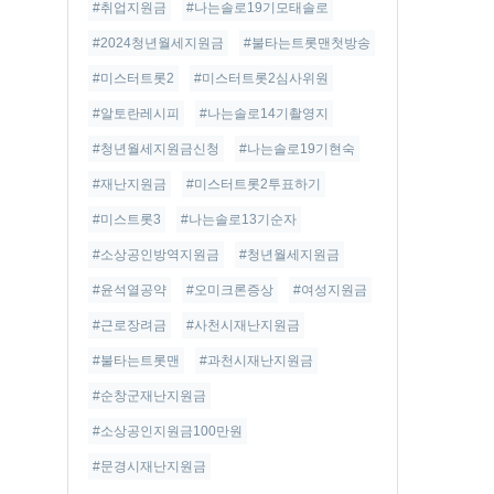
#취업지원금
#나는솔로19기모태솔로
#2024청년월세지원금
#불타는트롯맨첫방송
#미스터트롯2
#미스터트롯2심사위원
#알토란레시피
#나는솔로14기촬영지
#청년월세지원금신청
#나는솔로19기현숙
#재난지원금
#미스터트롯2투표하기
#미스트롯3
#나는솔로13기순자
#소상공인방역지원금
#청년월세지원금
#윤석열공약
#오미크론증상
#여성지원금
#근로장려금
#사천시재난지원금
#불타는트롯맨
#과천시재난지원금
#순창군재난지원금
#소상공인지원금100만원
#문경시재난지원금