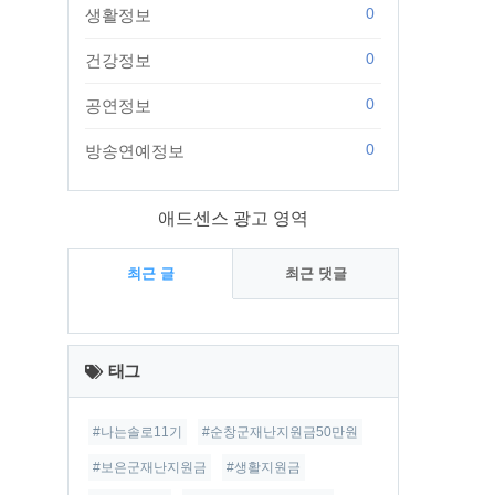
0
생활정보
0
건강정보
0
공연정보
0
방송연예정보
애드센스 광고 영역
최근 글
최근 댓글
최
근
태그
글
#나는솔로11기
#순창군재난지원금50만원
#보은군재난지원금
#생활지원금