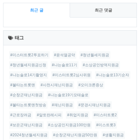
최근 글
최근 댓글
최
근
태그
글
#미스터트롯2투표하기
#윤석열공약
#청년월세지원금
#청년월세지원금신청
#나는솔로11기
#소상공인방역지원금
#나는솔로14기촬영지
#미스터트롯2심사위원
#나는솔로13기순자
#불타는트롯맨
#사천시재난지원금
#오미크론증상
#순창군재난지원금
#나는솔로19기모태솔로
#불타는트롯맨첫방송
#재난지원금
#문경시재난지원금
#근로장려금
#알토란레시피
#취업지원금
#미스터트롯2
#보은군재난지원금
#소상공인지원금100만원
#미스트롯3
#2024청년월세지원금
#순창군재난지원금50만원
#생활지원금