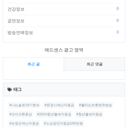
0
건강정보
0
공연정보
0
방송연예정보
애드센스 광고 영역
최근 글
최근 댓글
최
근
태그
글
#나는솔로19기현숙
#문경시재난지원금
#불타는트롯맨첫방송
#오미크론증상
#2024청년월세지원금
#청년월세지원금
#순창군재난지원금
#소상공인지원금100만원