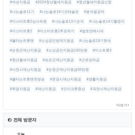
#여성지원금
#2024청년월세지원금
#청년월세지원금신청
#나는솔로11기
#나는솔로19기모태솔로
#윤석열공약
#미스터트롯2심사위원
#나는솔로13기순자
#나는솔로14기촬영지
#미스터트롯2
#미스터트롯2투표하기
#알토란레시피
#불타는트롯맨
#소상공인방역지원금
#나는솔로19기현숙
#순창군재난지원금
#소상공인지원금100만원
#미스트롯3
#청년월세지원금
#보은군재난지원금
#근로장려금
#사천시재난지원금
#순창군재난지원금50만원
#불타는트롯맨첫방송
#문경시재난지원금
#생활지원금
#취업지원금
#재난지원금
#오미크론증상
#과천시재난지원금
더보기+
전체 방문자
오늘