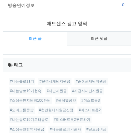
0
방송연예정보
애드센스 광고 영역
최근 글
최근 댓글
최
근
태그
글
#나는솔로11기
#문경시재난지원금
#순창군재난지원금
#나는솔로19기현숙
#재난지원금
#사천시재난지원금
#소상공인지원금100만원
#윤석열공약
#미스트롯3
#오미크론증상
#청년월세지원금신청
#미스터트롯2
#나는솔로19기모태솔로
#미스터트롯2투표하기
#소상공인방역지원금
#나는솔로13기순자
#근로장려금