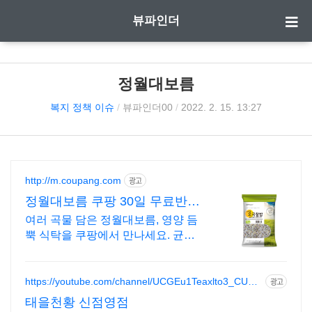
뷰파인더
정월대보름
복지 정책 이슈
/
뷰파인더00
/
2022. 2. 15. 13:27
http://m.coupang.com
광고
정월대보름 쿠팡 30일 무료반품
부담 없이
여러 곡물 담은 정월대보름, 영양 듬
뿍 식탁을 쿠팡에서 만나세요. 균형
잡힌 식사를 원한다면, 와우회원 무
료배송으로 간편하게.
https://youtube.com/channel/UCGEu1Teaxlto3_CUUl
광고
_l_Yw?si=sONflj6FphNDLgtR
태을천황 신점영점