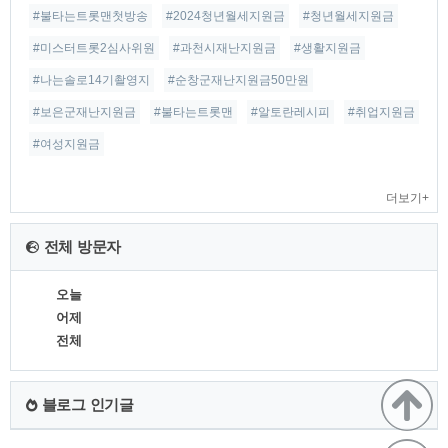
#불타는트롯맨첫방송
#2024청년월세지원금
#청년월세지원금
#미스터트롯2심사위원
#과천시재난지원금
#생활지원금
#나는솔로14기촬영지
#순창군재난지원금50만원
#보은군재난지원금
#불타는트롯맨
#알토란레시피
#취업지원금
#여성지원금
더보기+
전체 방문자
오늘
어제
전체
블로그 인기글