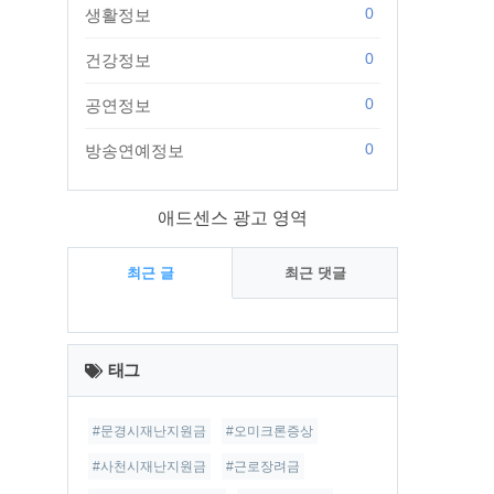
0
생활정보
0
건강정보
0
공연정보
0
방송연예정보
애드센스 광고 영역
최근 글
최근 댓글
최
근
태그
글
#문경시재난지원금
#오미크론증상
#사천시재난지원금
#근로장려금