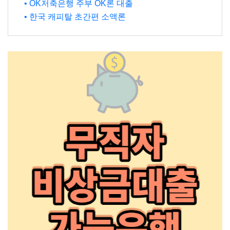
• OK저축은행 주부 OK론 대출
• 한국 캐피탈 초간편 소액론