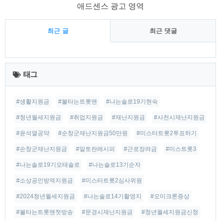
애드센스 광고 영역
최근 글
최근 댓글
최
근
태그
글
#생활지원금
#불타는트롯맨
#나는솔로19기현숙
#청년월세지원금
#취업지원금
#재난지원금
#사천시재난지원금
#윤석열공약
#순창군재난지원금50만원
#미스터트롯2투표하기
#순창군재난지원금
#알토란레시피
#근로장려금
#미스트롯3
#나는솔로19기모태솔로
#나는솔로13기순자
#소상공인방역지원금
#미스터트롯2심사위원
#2024청년월세지원금
#나는솔로14기촬영지
#오미크론증상
#불타는트롯맨첫방송
#문경시재난지원금
#청년월세지원금신청