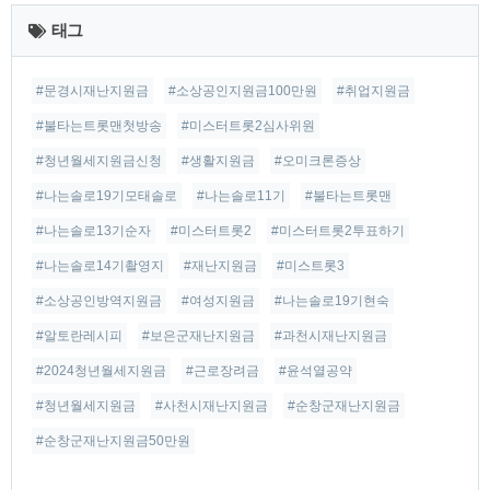
근
태그
글
#문경시재난지원금
#소상공인지원금100만원
#취업지원금
#불타는트롯맨첫방송
#미스터트롯2심사위원
#청년월세지원금신청
#생활지원금
#오미크론증상
#나는솔로19기모태솔로
#나는솔로11기
#불타는트롯맨
#나는솔로13기순자
#미스터트롯2
#미스터트롯2투표하기
#나는솔로14기촬영지
#재난지원금
#미스트롯3
#소상공인방역지원금
#여성지원금
#나는솔로19기현숙
#알토란레시피
#보은군재난지원금
#과천시재난지원금
#2024청년월세지원금
#근로장려금
#윤석열공약
#청년월세지원금
#사천시재난지원금
#순창군재난지원금
#순창군재난지원금50만원