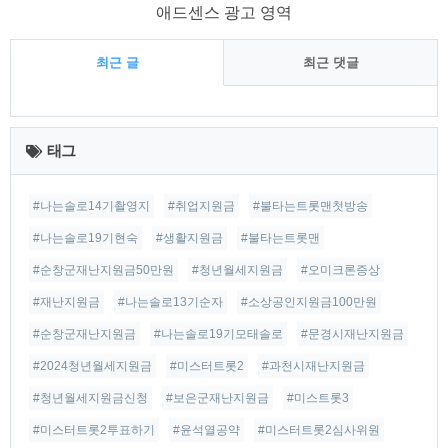
애드센스 광고 영역
최근 글
최근 댓글
최
근
태그
글
#나는솔로14기촬영지
#취업지원금
#불타는트롯맨첫방송
#나는솔로19기현숙
#생활지원금
#불타는트롯맨
#순창군재난지원금50만원
#청년월세지원금
#오미크론증상
#재난지원금
#나는솔로13기순자
#소상공인지원금100만원
#순창군재난지원금
#나는솔로19기모태솔로
#문경시재난지원금
#2024청년월세지원금
#미스터트롯2
#과천시재난지원금
#청년월세지원금신청
#보은군재난지원금
#미스트롯3
#미스터트롯2투표하기
#윤석열공약
#미스터트롯2심사위원