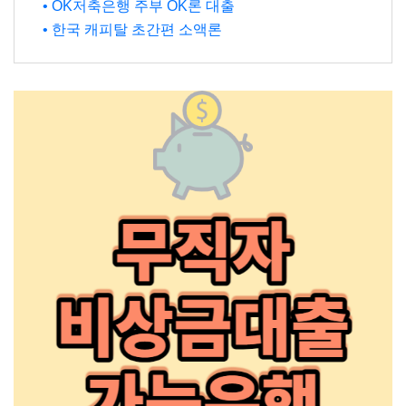
• OK저축은행 주부 OK론 대출
• 한국 캐피탈 초간편 소액론