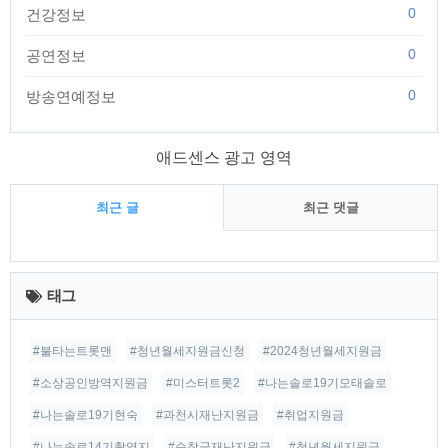
0
건강정보
0
공연정보
0
방송연예정보
애드센스 광고 영역
최근 글
최근 댓글
최
근
태그
글
#불타는트롯맨
#청년월세지원금신청
#2024청년월세지원금
#소상공인방역지원금
#미스터트롯2
#나는솔로19기모태솔로
#나는솔로19기현숙
#과천시재난지원금
#취업지원금
#나는솔로14기촬영지
#순창군재난지원금
#청년월세지원금