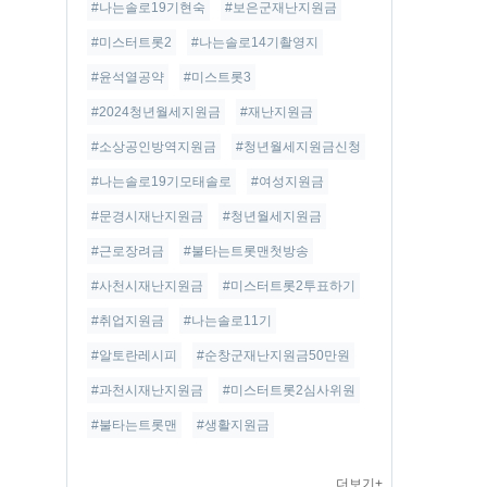
#나는솔로19기현숙
#보은군재난지원금
#미스터트롯2
#나는솔로14기촬영지
#윤석열공약
#미스트롯3
#2024청년월세지원금
#재난지원금
#소상공인방역지원금
#청년월세지원금신청
#나는솔로19기모태솔로
#여성지원금
#문경시재난지원금
#청년월세지원금
#근로장려금
#불타는트롯맨첫방송
#사천시재난지원금
#미스터트롯2투표하기
#취업지원금
#나는솔로11기
#알토란레시피
#순창군재난지원금50만원
#과천시재난지원금
#미스터트롯2심사위원
#불타는트롯맨
#생활지원금
더보기+