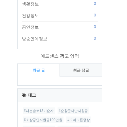
0
생활정보
0
건강정보
0
공연정보
0
방송연예정보
애드센스 광고 영역
최근 글
최근 댓글
최
근
태그
글
#나는솔로13기순자
#순창군재난지원금
#소상공인지원금100만원
#오미크론증상