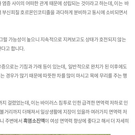
과 염증 사이의
어떠한 관계 때문에 성립되는 것이라고
하는데, 이는
바
서 부신피질 호르몬인
코티졸을 과다하게 분비하고 동시에
소비되면서
그럴 가능성이 높으니
지속적으로 지켜보고도 상태가
호전되지 않는
한다고 합니다.
유증으로는 기침과
가래 등이 있는데,
일반적으로 완치가 된 이후에도
는 경우가 많기 때문에 따뜻한 차를
많이 마시고 목에 무리를 주는
행
까지 걸렸었는데, 이는 바이러스 침투로 인한 급격한 면역력 저하로 인
 볼거리까지 더해져서 일상생활에 지장이 있을까 여러가지 면역력 저
보니 주변에서
흑염소진액
이 여성 면역력 향상에 좋다고 해서 더 자세히