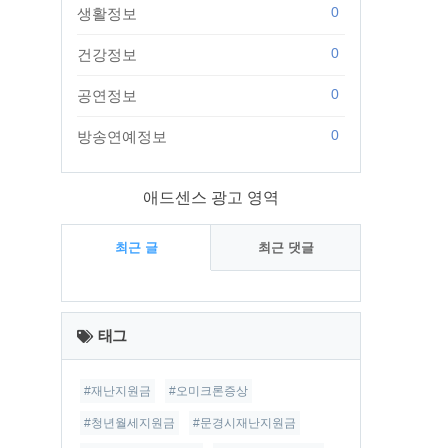
0
생활정보
0
건강정보
0
공연정보
0
방송연예정보
애드센스 광고 영역
최근 글
최근 댓글
최
근
태그
글
#재난지원금
#오미크론증상
#청년월세지원금
#문경시재난지원금