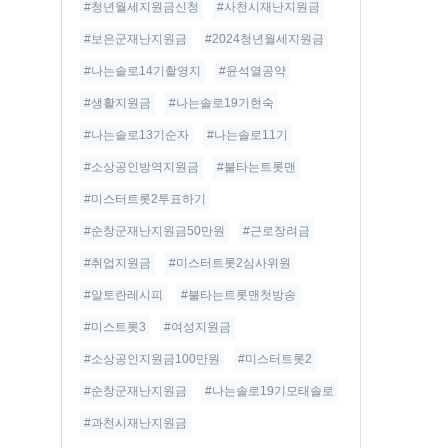
#청년월세지원금신청
#사천시재난지원금
#보은군재난지원금
#2024청년월세지원금
#나는솔로14기촬영지
#윤석열공약
#생활지원금
#나는솔로19기현숙
#나는솔로13기순자
#나는솔로11기
#소상공인방역지원금
#불타는트롯맨
#미스터트롯2투표하기
#순창군재난지원금50만원
#근로장려금
#취업지원금
#미스터트롯2심사위원
#알토란레시피
#불타는트롯맨첫방송
#미스트롯3
#여성지원금
#소상공인지원금100만원
#미스터트롯2
#순창군재난지원금
#나는솔로19기모태솔로
#과천시재난지원금