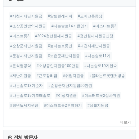
글
#사천시재난지원금
#알토란레시피
#오미크론증상
#소상공인방역지원금
#나는솔로14기촬영지
#미스터트롯2
#미스트롯3
#2024청년월세지원금
#청년월세지원금신청
#순창군재난지원금
#불타는트롯맨
#과천시재난지원금
#문경시재난지원금
#보은군재난지원금
#나는솔로11기
#윤석열공약
#소상공인지원금100만원
#나는솔로19기현숙
#재난지원금
#근로장려금
#취업지원금
#불타는트롯맨첫방송
#나는솔로13기순자
#순창군재난지원금50만원
#나는솔로19기모태솔로
#여성지원금
#미스터트롯2심사위원
#청년월세지원금
#미스터트롯2투표하기
#생활지원금
더보기+
전체 방문자