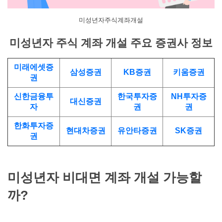
미성년자주식계좌개설
미성년자 주식 계좌 개설 주요 증권사 정보
미래에셋증
삼성증권
KB증권
키움증권
권
신한금융투
한국투자증
NH투자증
대신증권
자
권
권
한화투자증
현대차증권
유안타증권
SK증권
권
미성년자 비대면 계좌 개설 가능할
까?