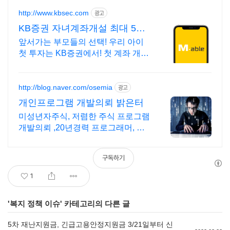
http://www.kbsec.com
광고
KB증권 자녀계좌개설 최대 5만
원 주식쿠폰
앞서가는 부모들의 선택! 우리 아이
첫 투자는 KB증권에서! 첫 계좌 개설
시 주식쿠폰 최대 5만원 제공 (조건
충족 시)
http://blog.naver.com/osemia
광고
개인프로그램 개발의뢰 밝은터
미성년자주식, 저렴한 주식 프로그램
개발의뢰 ,20년경력 프로그래머, 책
임시공
구독하기
1
'
복지 정책 이슈
' 카테고리의 다른 글
5차 재난지원금, 긴급고용안정지원금 3/21일부터 신