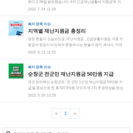
한다고 26일 발표했습니다. 4차 긴급재난생활비 지원금액 ,지
원대상 지원금액 : 만 19세 이상 30만원 / 만 19세 이하( 2002년
2022. 7. 24. 11:29
7월 1일 이후 출생자) 70만원 지급대상 : 소득·나이·중복수급 여
부와 상관없이 지난 7월 1일 0시 이전부터 신청일 현재까지 주
복지 정책 이슈
민등록상 광양시민이며, 광양에 국내 체류지로 등록된 외국인
지역별 재난지원금 총정리
과 국내 거소지로 신고된 외국국적동포, 9월 29일까지 출생등
록을 완료한 출생아도 포함 지급방법 지급방법 : 광양사랑상품
많은 분들이 손실보전금, 재난지원금 , 긴급생활지원금 각종 지
권과 온누리상품권 병행지급 - 만 19세 이상 : 광양사랑샃품권
원금의 명칭이 비슷하여 혼동하시는 분들이 많이 계서서, 지역
25만원 , 온누리 상품권 5만원 합계 30만원 지급 - 만 19세 이하
별 코로나19 지원금을 정리하여 알려드리니, 해당하시는 지역
2022. 6. 22. 11:55
(2002년 7월 1일 이후 출생자 ) : 광양사랑상품권 55만원..
재난지원금도 놓치지 않고 신청하셔서 혜택 받으시기를 바랍니
다. 3차 소상공인 손실보전금 🔻🔻🔻🔻 👉소상공인 손실보전금
복지 정책 이슈
신청하기 바로가기👈 6차 긴급고용 안정지원금 200만원,특고
순창군 전군민 재난지원금 50만원 지급
프리랜서 지원 🔻🔻🔻🔻 👉6차 긴급고용 안정지원금 200만원
특고,프리랜서 지원 바로가기 👈 저소득층 긴급생활안정지원
개요 전라북도 순창군은 ' 전 군민 1인당 재난지원금 50만원 지
금 재난지원금 지급 🔻🔻🔻🔻 👉저소득층 긴급생활안정지원금
급'을 중심으로 한 총 5073억원 규모의 제 2차 추경예상을 편성
재난지원금 지급 신청 바로가기 👈 2분기 소상공인 손실보상금
하여 순창군의회에 제출했다고 합니다. 이번 추경중 가장 중요
2022. 5. 26. 12:26
선지급 🔻🔻🔻🔻 👉2분기 소상공인 손실보상금 선지급 신청 바
한 내용은 전군민 재난지원금 지급이며, 군은 군민들이 포스트
로가기 👈 문경시 재난지원금 20만원 지급 신청 🔻🔻🔻🔻 👉..
코로나 시대를 슬기롭게 이겨내도록 1인당 50만원씩의 재난지
원금을 지급키로 결정했다고 합니다. 소상공인 손실보전금 방
«
1
»
역지원금 600만원 신청 및 대상 드디어 구체적으로 윤곽이 나
오기 시작한 윤석열 대통령의 공약이었던 3차 소상공인 손실보
전금 방역지원금 추경안이 5월 27일 본회의에서 통과될것으로