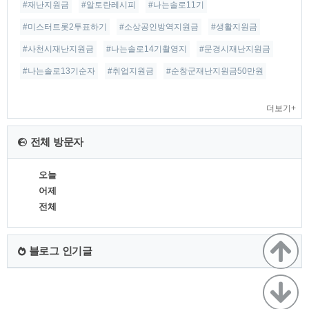
#재난지원금
#알토란레시피
#나는솔로11기
#미스터트롯2투표하기
#소상공인방역지원금
#생활지원금
#사천시재난지원금
#나는솔로14기촬영지
#문경시재난지원금
#나는솔로13기순자
#취업지원금
#순창군재난지원금50만원
더보기+
전체 방문자
오늘
어제
전체
블로그 인기글