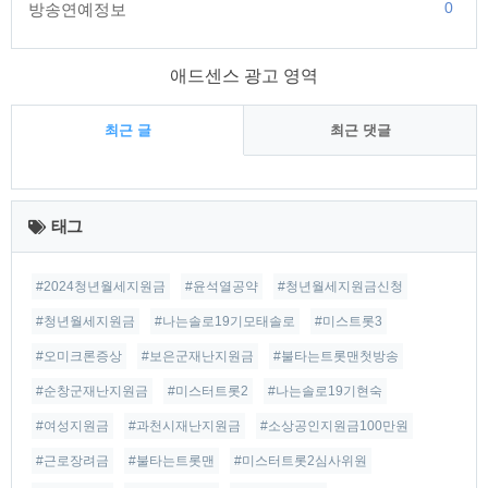
0
방송연예정보
애드센스 광고 영역
최근 글
최근 댓글
최
근
태그
글
#2024청년월세지원금
#윤석열공약
#청년월세지원금신청
#청년월세지원금
#나는솔로19기모태솔로
#미스트롯3
#오미크론증상
#보은군재난지원금
#불타는트롯맨첫방송
#순창군재난지원금
#미스터트롯2
#나는솔로19기현숙
#여성지원금
#과천시재난지원금
#소상공인지원금100만원
#근로장려금
#불타는트롯맨
#미스터트롯2심사위원