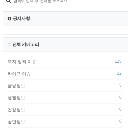
보이며, 빠르면 이번주 다가오는 29일 enter1.youstory222.com
신청대상 기준일 (2022.5.19) 로 부터 신청일까지 계속해서 순
창군에 주소가 되..
공지사항
전체 카테고리
129
복지 정책 이슈
12
라이프 이슈
9
금융정보
0
생활정보
0
건강정보
0
공연정보