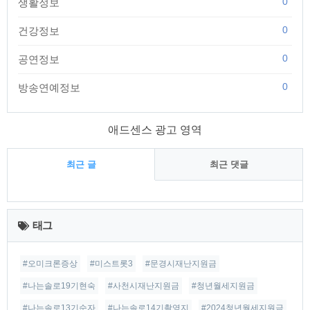
0
생활정보
0
건강정보
0
공연정보
0
방송연예정보
애드센스 광고 영역
최근 글
최근 댓글
최
근
태그
글
#오미크론증상
#미스트롯3
#문경시재난지원금
#나는솔로19기현숙
#사천시재난지원금
#청년월세지원금
#나는솔로13기순자
#나는솔로14기촬영지
#2024청년월세지원금