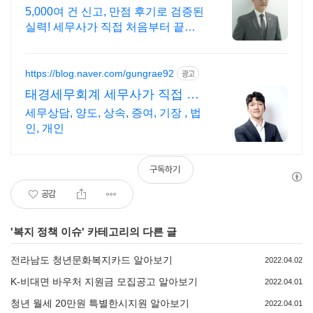
5,000여 건 신고, 만점 후기로 검증된
실력! 세무사가 직접 처음부터 끝까
지/ 신고 후에도 세금 관련 언제든지
편하게 연락하세요!
https://blog.naver.com/gungrae92
광고
태경세무회계 세무사가 직접 상
담
세무상담, 양도, 상속, 증여, 기장 , 법
인, 개인
구독하기
공감
'
복지 정책 이슈
' 카테고리의 다른 글
전라남도 청년문화복지카드 알아보기
2022.04.02
K-비대면 바우처 지원금 모집공고 알아보기
2022.04.01
청년 월세 20만원 특별한시지원 알아보기
2022.04.01