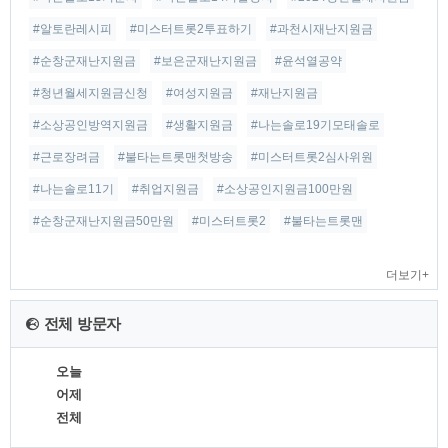
#알토란레시피
#미스터트롯2투표하기
#과천시재난지원금
#순창군재난지원금
#보은군재난지원금
#윤석열공약
#청년월세지원금신청
#여성지원금
#재난지원금
#소상공인방역지원금
#생활지원금
#나는솔로19기모태솔로
#근로장려금
#불타는트롯맨첫방송
#미스터트롯2심사위원
#나는솔로11기
#취업지원금
#소상공인지원금100만원
#순창군재난지원금50만원
#미스터트롯2
#불타는트롯맨
더보기+
전체 방문자
오늘
어제
전체