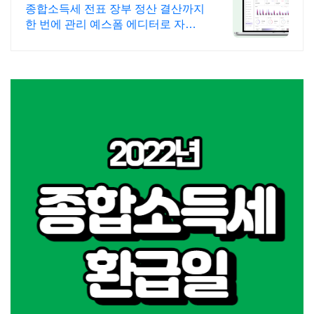
문서서식 플랫폼
종합소득세 전표 장부 정산 결산까지
한 번에 관리 예스폼 에디터로 자동
작성! 모바일에서도 가능