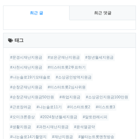
최근 글
최근 댓글
최
근
태그
글
#문경시재난지원금
#보은군재난지원금
#청년월세지원금
#사천시재난지원금
#미스터트롯2투표하기
#나는솔로19기모태솔로
#소상공인방역지원금
#순창군재난지원금
#미스터트롯2심사위원
#순창군재난지원금50만원
#취업지원금
#소상공인지원금100만원
#근로장려금
#나는솔로11기
#미스터트롯2
#미스트롯3
#오미크론증상
#2024청년월세지원금
#알토란레시피
#생활지원금
#과천시재난지원금
#윤석열공약
#나는솔로14기촬영지
#재난지원금
#불타는트롯맨첫방송